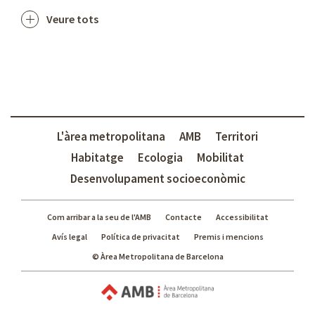
Veure tots
L'àrea metropolitana
AMB
Territori
Habitatge
Ecologia
Mobilitat
Desenvolupament socioeconòmic
Com arribar a la seu de l'AMB
Contacte
Accessibilitat
Avís legal
Política de privacitat
Premis i mencions
© Àrea Metropolitana de Barcelona