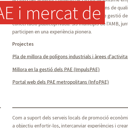
E i mercat de 
urbanístiques i la consecució de certificacions de quali
desenvolupen nous instruments i models de gestió del
concertació publicoprivada. Sis municipis de l'AMB, j
participen en una experiència pionera.
Projectes
Pla de millora de polígons industrials i àrees d'activ
Millora en la gestió dels PAE (ImpulsPAE)
Portal web dels PAE metropolitans (InfoPAE)
s
Com a suport dels serveis locals de promoció econòmi
a objectiu enfortir-los, intercanviar experiències i crea