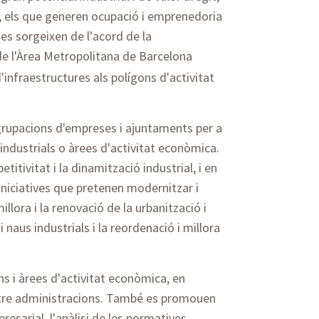
, els que generen ocupació i emprenedoria
stes sorgeixen de l'acord de la
e l'Àrea Metropolitana de Barcelona
infraestructures als polígons d'activitat
agrupacions d'empreses i ajuntaments per a
 industrials o àrees d'activitat econòmica.
itivitat i la dinamització industrial, i en
iniciatives que pretenen modernitzar i
illora i la renovació de la urbanització i
i naus industrials i la reordenació i millora
ns i àrees d'activitat econòmica, en
ntre administracions. També es promouen
resarial, l'anàlisi de les normatives