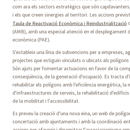
com ara els sectors estratègics que són capdavanters
i els que creen sinergies al territori. Les accions previ
d
Taula de Reactivació Econòmica i Reindustrialització
(AMB), amb una especial atenció en el desplegament d'
econòmica (PAE).
S'estableix una línia de subvencions per a empreses, 
projectes que estiguin vinculats o ubicats als polígons
Són ajuts per fomentar actuacions en favor de la compet
conseqüència, de la generació d'ocupació. Es tracta d'
rehabilitar els polígons amb l'eficiència energètica, la m
d'infraestructures de serveis, la rehabilitació d'edificis 
de la mobilitat i l'accessibilitat.
Es preveu la creació d'una nova eina, un web de polígo
concertació amb ajuntaments i amb la coordinació e
accions per afavorir i dinamitzar l'associacionisme emp