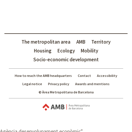
The metropolitan area
AMB
Territory
Housing
Ecology
Mobility
Socio-economic development
How to reach the AMB headquarters
Contact
Accessibility
Legal notice
Privacy policy
Awards and mentions
© Àrea Metropolitana de Barcelona
Agència desenvolupament econòmic
"