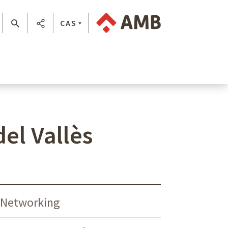
CAS
el Vallès
/Networking