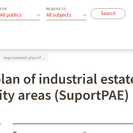
FOR
RELATIVE TO
All publics
All subjects
Improvement plan of ...
an of industrial estat
ity areas (SuportPAE)