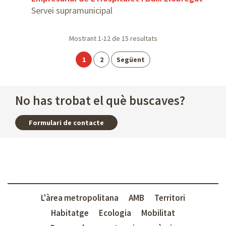
Servei supramunicipal
Paginació
Mostrant
1-12
de
15
resultats
Pàgina
Pàgina
1
2
Següent
No has trobat el què buscaves?
Formulari de contacte
L'àrea metropolitana
AMB
Territori
Habitatge
Ecologia
Mobilitat