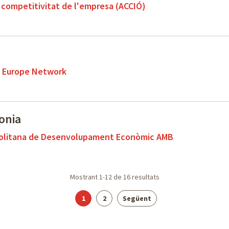
a competitivitat de l'empresa (ACCIÓ)
e Europe Network
onia
olitana de Desenvolupament Econòmic AMB
Mostrant
1-12
de
16
resultats
Pàgina
Pàgina
1
2
Següent