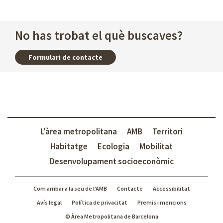
No has trobat el què buscaves?
Formulari de contacte
L'àrea metropolitana
AMB
Territori
Habitatge
Ecologia
Mobilitat
Desenvolupament socioeconòmic
Com arribar a la seu de l'AMB
Contacte
Accessibilitat
Avís legal
Política de privacitat
Premis i mencions
© Àrea Metropolitana de Barcelona