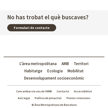
No has trobat el què buscaves?
Formulari de contacte
L'àrea metropolitana
AMB
Territori
Habitatge
Ecologia
Mobilitat
Desenvolupament socioeconòmic
Com arribar a la seu de l'AMB
Contacte
Accessibilitat
Avís legal
Política de privacitat
Premis i mencions
© Àrea Metropolitana de Barcelona