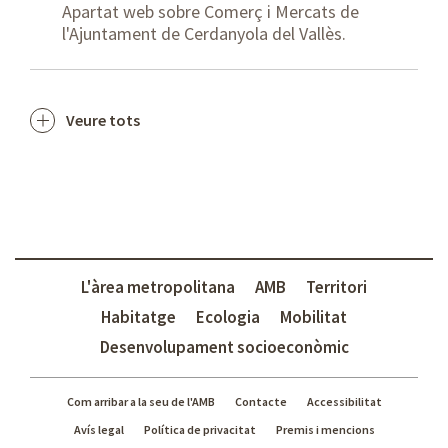
Apartat web sobre Comerç i Mercats de
l'Ajuntament de Cerdanyola del Vallès.
Veure tots
L'àrea metropolitana
AMB
Territori
Habitatge
Ecologia
Mobilitat
Desenvolupament socioeconòmic
Com arribar a la seu de l'AMB
Contacte
Accessibilitat
Avís legal
Política de privacitat
Premis i mencions