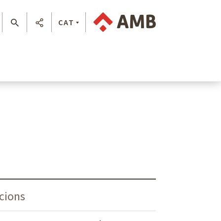
CAT
acions