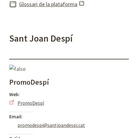
Glossari de la plataforma
Sant Joan Despí
PromoDespí
Web:
PromoDespí
Email:
promodespi@santjoandespi.cat