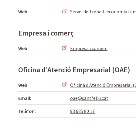
Web:
Servei de Treball, economia i e
Empresa i comerç
Web:
Empresa i comerç
Oficina d'Atenció Empresarial (OAE)
Web:
Oficina d'Atenció Empresarial 
Email:
oae@santfeliu.cat
Telèfon:
93 685 80 17