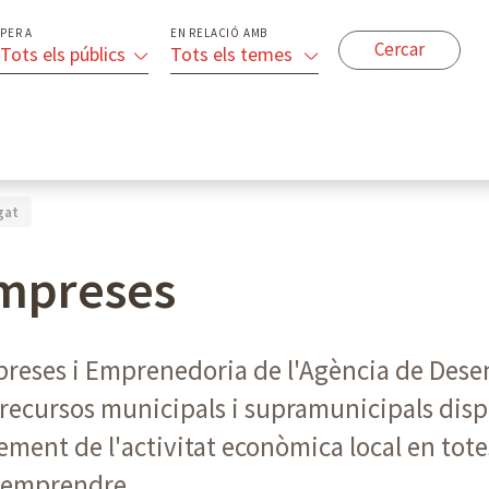
PER A
EN RELACIÓ AMB
Tots els públics
Tots els temes
gat
empreses
mpreses i Emprenedoria de l'Agència de De
 i recursos municipals i supramunicipals dis
ement de l'activitat econòmica local en totes 
a emprendre.