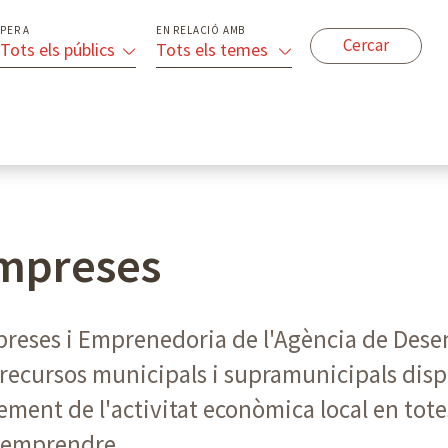
PER A
EN RELACIÓ AMB
Tots els públics
Tots els temes
empreses
mpreses i Emprenedoria de l'Agència de De
 i recursos municipals i supramunicipals dis
ement de l'activitat econòmica local en totes 
a emprendre.