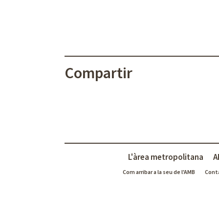
Compartir
L'àrea metropolitana
A
Com arribar a la seu de l'AMB
Cont
Agència desenvolupament econòmic
" activeplugins="displ