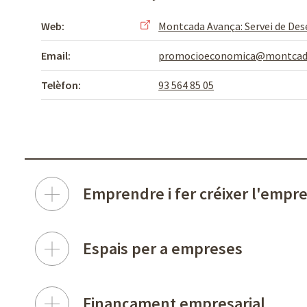
Web:
Montcada Avança: Servei de De
Email:
promocioeconomica@montcad
Telèfon:
93 564 85 05
Emprendre i fer créixer l'empr
Espais per a empreses
Finançament empresarial