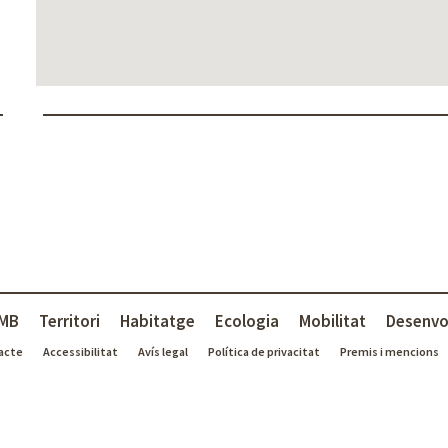
MB
Territori
Habitatge
Ecologia
Mobilitat
Desenvo
acte
Accessibilitat
Avís legal
Política de privacitat
Premis i mencions
ayfeatures" sendpageview="true">