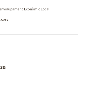
senvolupament Econòmic Local
a.org
esa