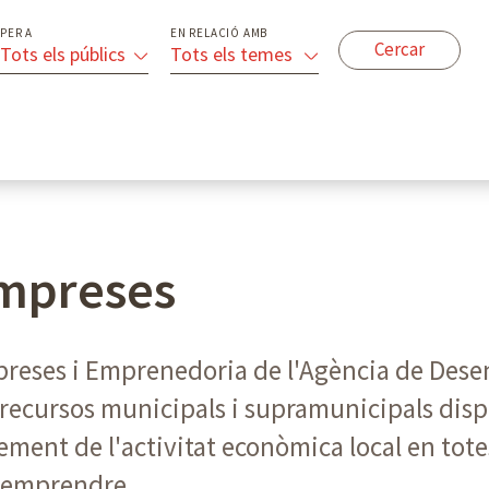
PER A
EN RELACIÓ AMB
Tots els públics
Tots els temes
empreses
mpreses i Emprenedoria de l'Agència de De
 i recursos municipals i supramunicipals dis
ement de l'activitat econòmica local en totes 
a emprendre.