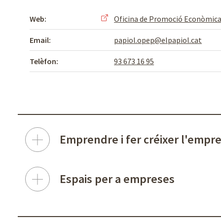
Web:
Oficina de Promoció Econòmica
Email:
papiol.opep@elpapiol.cat
Telèfon:
93 673 16 95
Emprendre i fer créixer l'empr
Espais per a empreses