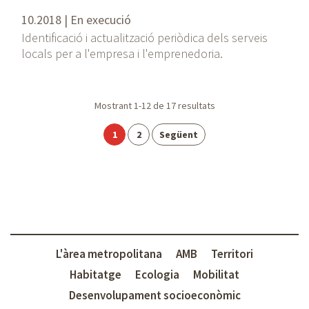
10.2018 | En execució
Identificació i actualització periòdica dels serveis
locals per a l'empresa i l'emprenedoria.
P
Mostrant
1-12
de
17
resultats
a
P
P
1
2
Següent
g
à
à
i
g
g
n
i
i
a
n
n
c
a
a
i
L'àrea metropolitana
AMB
Territori
ó
Habitatge
Ecologia
Mobilitat
Desenvolupament socioeconòmic