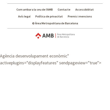
Com arribar a la seu de l'AMB
Contacte
Accessibilitat
Avís legal
Política de privacitat
Premis i mencions
© Àrea Metropolitana de Barcelona
Agència desenvolupament econòmic
"
activeplugins="displayfeatures" sendpageview="true">