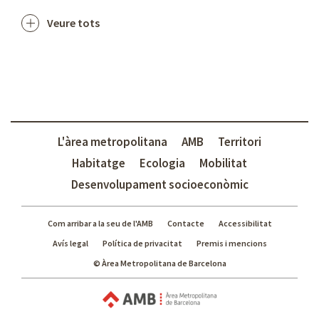
Veure tots
L'àrea metropolitana
AMB
Territori
Habitatge
Ecologia
Mobilitat
Desenvolupament socioeconòmic
Com arribar a la seu de l'AMB
Contacte
Accessibilitat
Avís legal
Política de privacitat
Premis i mencions
© Àrea Metropolitana de Barcelona