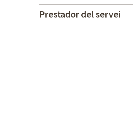
Prestador del servei
Altres serveis del
mateix prestador