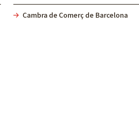
Cambra de Comerç de Barcelona
Casa Llotja
La Casa Llotja de Mar, situada al barri vell de Bar
salons de lloguer que resulten adequats per acol
índole (presentacions, esmorzars i sopars de gala, 
desfilades, concerts, recepcions, rodes de premsa,
Club Cambra
Club de grans, mitjanes i petites empreses i autò
descomptes en els serveis oferts per la Cambra i d