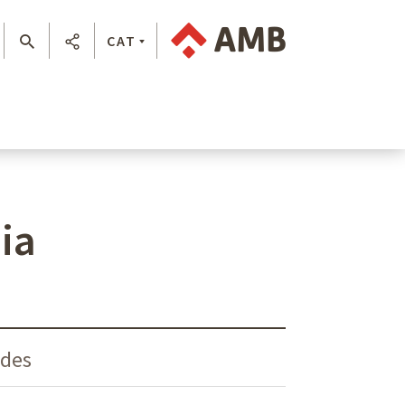
CAT
ia
ades