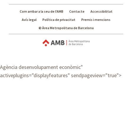
Com arribar a la seu de l'AMB
Contacte
Accessibilitat
Avís legal
Política de privacitat
Premis i mencions
© Àrea Metropolitana de Barcelona
Agència desenvolupament econòmic
"
activeplugins="displayfeatures" sendpageview="true">