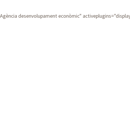
Agència desenvolupament econòmic
" activeplugins="displ