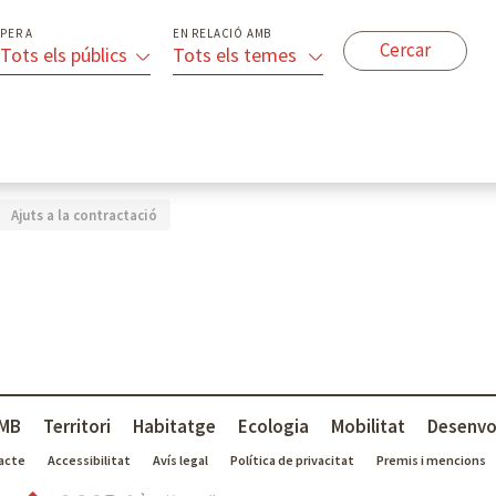
PER A
EN RELACIÓ AMB
Tots els públics
Tots els temes
Ajuts a la contractació
MB
Territori
Habitatge
Ecologia
Mobilitat
Desenvo
acte
Accessibilitat
Avís legal
Política de privacitat
Premis i mencions