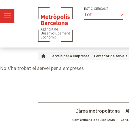
ESTIC CERCANT
Tot
Serveis per a empreses
Cercador de serveis
No s'ha trobat el servei per a empreses
L'àrea metropolitana
A
Com arribar a la seu de l'AMB
Cont