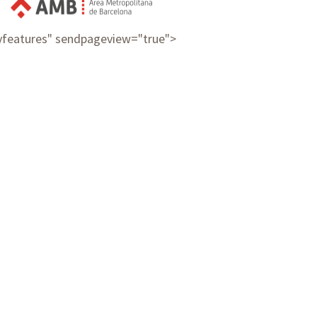
ayfeatures" sendpageview="true">