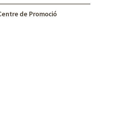
 Centre de Promoció
at a persones desocupades que
vorir l'autoocupació mitjançant la posada
 comercial per connectar l’oferta i la
t que poden adherir-se simplement
lobregat vol donar resposta a les