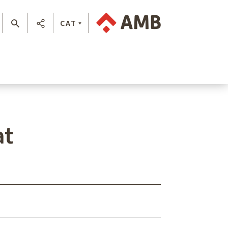
CAT
at