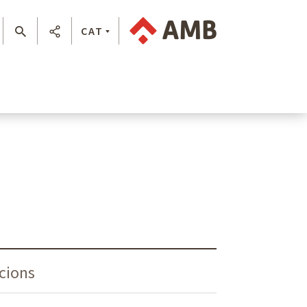
CAT
acions