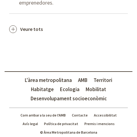
emprenedores.
Veure tots
L'àrea metropolitana
AMB
Territori
Habitatge
Ecologia
Mobilitat
Desenvolupament socioeconòmic
Com arribar a la seu de l'AMB
Contacte
Accessibilitat
Avís legal
Política de privacitat
Premis i mencions
© Àrea Metropolitana de Barcelona