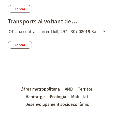
a
o
r
a
Transports al voltant de...
D
e
s
t
í
L'àrea metropolitana
AMB
Territori
Habitatge
Ecologia
Mobilitat
Desenvolupament socioeconòmic