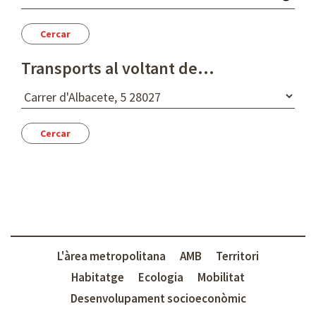
a
o
r
a
Transports al voltant de...
D
e
s
t
í
L'àrea metropolitana
AMB
Territori
Habitatge
Ecologia
Mobilitat
Desenvolupament socioeconòmic