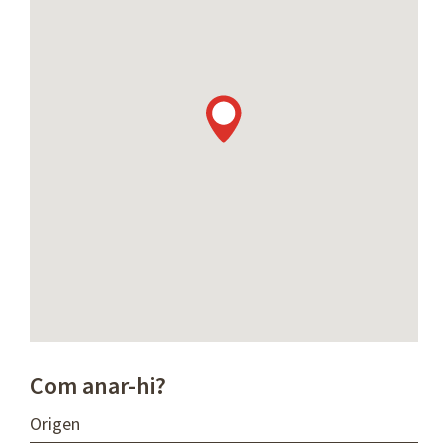
Com anar-hi?
O
r