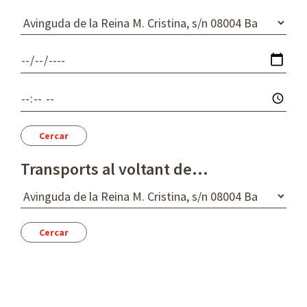
i
D
g
e
e
s
D
n
t
a
í
t
H
a
o
r
a
Transports al voltant de...
D
e
s
t
í