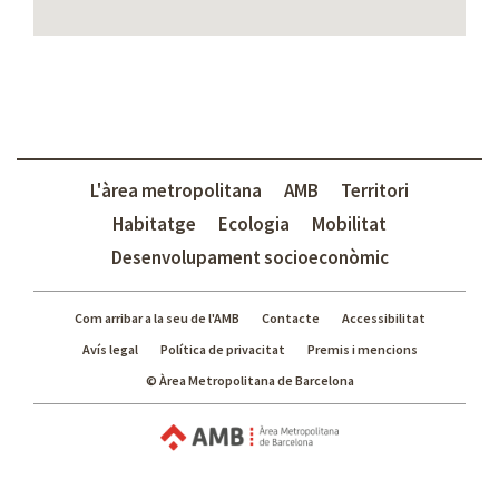
L'àrea metropolitana
AMB
Territori
Habitatge
Ecologia
Mobilitat
Desenvolupament socioeconòmic
Com arribar a la seu de l'AMB
Contacte
Accessibilitat
Avís legal
Política de privacitat
Premis i mencions
© Àrea Metropolitana de Barcelona