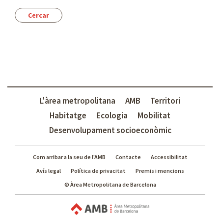
e
s
t
í
L'àrea metropolitana
AMB
Territori
Habitatge
Ecologia
Mobilitat
Desenvolupament socioeconòmic
Com arribar a la seu de l'AMB
Contacte
Accessibilitat
Avís legal
Política de privacitat
Premis i mencions
© Àrea Metropolitana de Barcelona