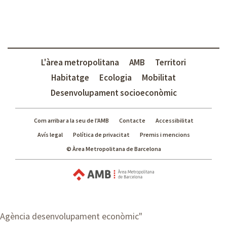
L'àrea metropolitana
AMB
Territori
Habitatge
Ecologia
Mobilitat
Desenvolupament socioeconòmic
Com arribar a la seu de l'AMB
Contacte
Accessibilitat
Avís legal
Política de privacitat
Premis i mencions
© Àrea Metropolitana de Barcelona
Agència desenvolupament econòmic
"