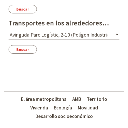
n
h
o
o
a
r
a
Transportes en los alrededores...
D
e
s
t
i
n
o
El área metropolitana
AMB
Territorio
Vivienda
Ecología
Movilidad
Desarrollo socioeconómico