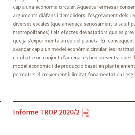
cap a una economia circular. Aquesta fermesa i consen
arguments diàfans i demolidors: l'esgotament dels rec
diverses escales (que amenaça seriosament la salut pú
metropolitanes) i els efectes devastadors que es prev
que ja s'experimenta arreu del planeta. En conseqüènc
avançar cap a un model econòmic circular, les instituc
combatre un conjunt d'amenaces ben presents, que s'h
model econòmic i de producció basat en plantejament
permetre: el creixement il·limitat fonamentat en l'esg
Informe TROP 2020/2