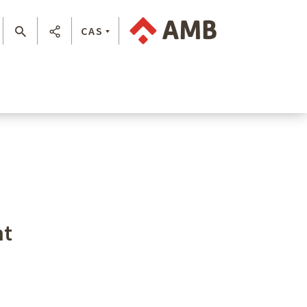
CAS
nt