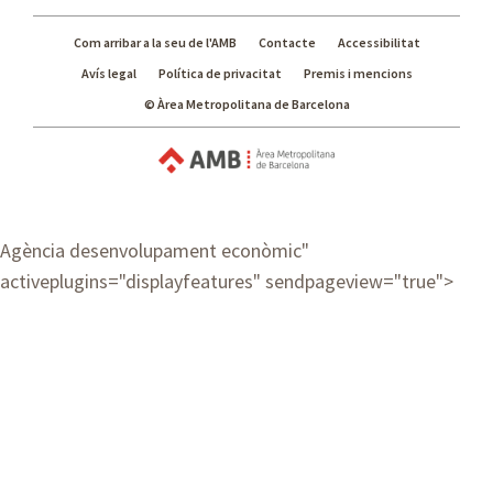
Com arribar a la seu de l'AMB
Contacte
Accessibilitat
Avís legal
Política de privacitat
Premis i mencions
© Àrea Metropolitana de Barcelona
Agència desenvolupament econòmic
"
activeplugins="displayfeatures" sendpageview="true">