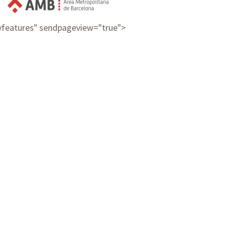
ayfeatures" sendpageview="true">