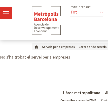
ESTIC CERCANT
Tot
Serveis per a empreses
Cercador de serveis
No s'ha trobat el servei per a empreses
L'àrea metropolitana
A
Com arribar a la seu de l'AMB
Cont