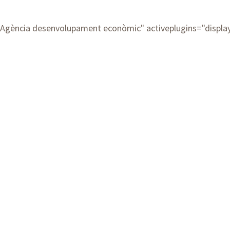
Agència desenvolupament econòmic
" activeplugins="displ