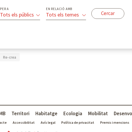
PER A
EN RELACIÓ AMB
Tots els públics
Tots els temes
Re-crea
MB
Territori
Habitatge
Ecologia
Mobilitat
Desenvo
acte
Accessibilitat
Avís legal
Política de privacitat
Premis i mencions