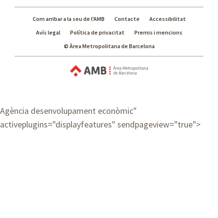
Com arribar a la seu de l'AMB
Contacte
Accessibilitat
Avís legal
Política de privacitat
Premis i mencions
© Àrea Metropolitana de Barcelona
Agència desenvolupament econòmic
"
activeplugins="displayfeatures" sendpageview="true">