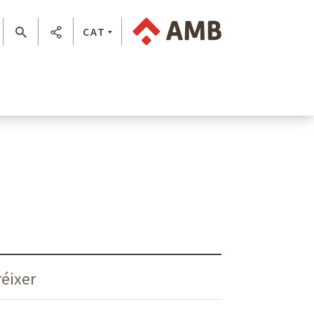
CAT
réixer