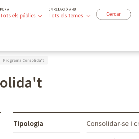
PER A
EN RELACIÓ AMB
Tots els públics
Tots els temes
Programa Consolida't
lida't
Tipologia
Consolidar-se i c