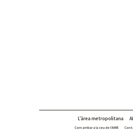
L'àrea metropolitana
A
Com arribar a la seu de l'AMB
Cont