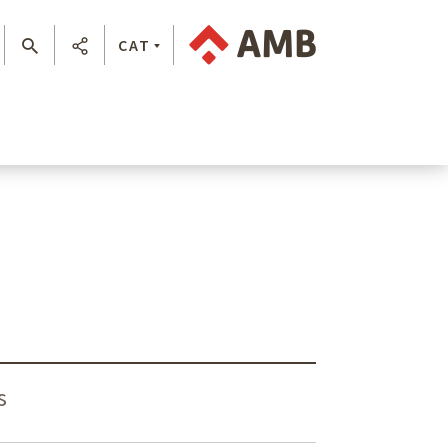
CAT
s