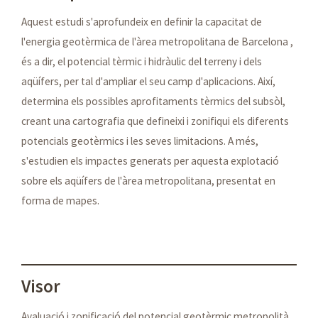
Aquest estudi s'aprofundeix en definir la capacitat de
l'energia geotèrmica de l'àrea metropolitana de Barcelona ,
és a dir, el potencial tèrmic i hidràulic del terreny i dels
aqüífers, per tal d'ampliar el seu camp d'aplicacions. Així,
determina els possibles aprofitaments tèrmics del subsòl,
creant una cartografia que defineixi i zonifiqui els diferents
potencials geotèrmics i les seves limitacions. A més,
s'estudien els impactes generats per aquesta explotació
sobre els aqüífers de l'àrea metropolitana, presentat en
forma de mapes.
Visor
Avaluació i zonificació del potencial geotèrmic metropolità