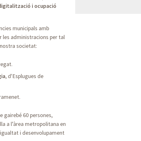
digitalització i ocupació
ències municipals amb
les administracions per tal
 nostra societat:
bregat.
gia
, d'Esplugues de
Gramenet.
e gairebé 60 persones,
la a l’àrea metropolitana en
, igualtat i desenvolupament