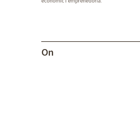
econòmic i emprenedoria.
On