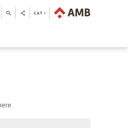
CAT
nere