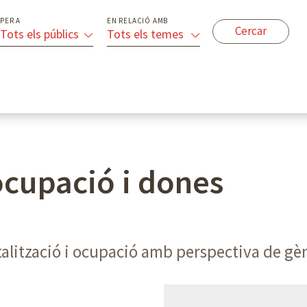
PER A
EN RELACIÓ AMB
Tots els públics
Tots els temes
 ocupació i dones
italització i ocupació amb perspectiva de gè