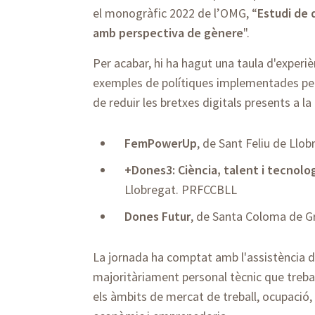
el monogràfic 2022 de l’OMG, “
Estudi de 
amb perspectiva de gènere
".
Per acabar, hi ha hagut una taula d'experi
exemples de polítiques implementades per 
de reduir les bretxes digitals presents a la
FemPowerUp
, de Sant Feliu de Llo
+Dones3: Ciència, talent i tecnolo
Llobregat. PRFCCBLL
Dones Futur
, de Santa Coloma de 
La jornada ha comptat amb l'assistència d
majoritàriament personal tècnic que trebal
els àmbits de mercat de treball, ocupació