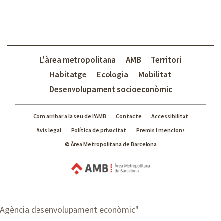
L'àrea metropolitana
AMB
Territori
Habitatge
Ecologia
Mobilitat
Desenvolupament socioeconòmic
Com arribar a la seu de l'AMB
Contacte
Accessibilitat
Avís legal
Política de privacitat
Premis i mencions
© Àrea Metropolitana de Barcelona
Agència desenvolupament econòmic
"