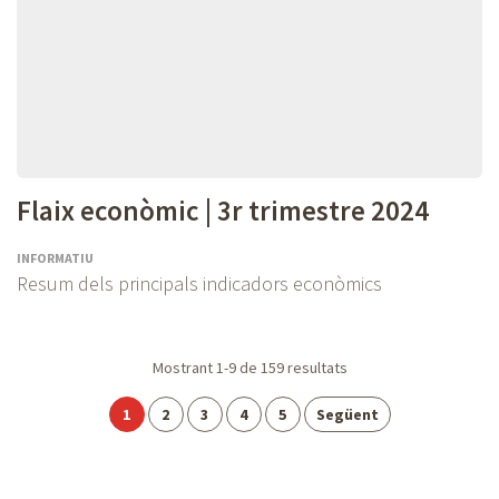
Flaix econòmic | 3r trimestre 2024
INFORMATIU
Resum dels principals indicadors econòmics
Paginació
Mostrant
1-9
de
159
resultats
Pàgina
Pàgina
Pàgina
Pàgina
Pàgina
1
2
3
4
5
Següent