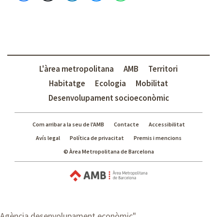
L'àrea metropolitana
AMB
Territori
Habitatge
Ecologia
Mobilitat
Desenvolupament socioeconòmic
Com arribar a la seu de l'AMB
Contacte
Accessibilitat
Avís legal
Política de privacitat
Premis i mencions
© Àrea Metropolitana de Barcelona
Agència desenvolupament econòmic
"