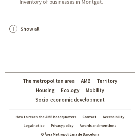
Inventory of businesses in Montgat.
Show all
The metropolitan area
AMB
Territory
Housing
Ecology
Mobility
Socio-economic development
How to reach the AMB headquarters
Contact
Accessibility
Legal notice
Privacy policy
Awards and mentions
© Àrea Metropolitana de Barcelona