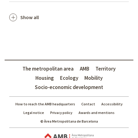
Show all
The metropolitan area
AMB
Territory
Housing
Ecology
Mobility
Socio-economic development
How to reach the AMB headquarters
Contact
Accessibility
Legal notice
Privacy policy
Awards and mentions
© Àrea Metropolitana de Barcelona