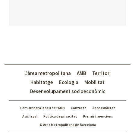
r
c
a
L'àrea metropolitana
AMB
Territori
Habitatge
Ecologia
Mobilitat
Desenvolupament socioeconòmic
Com arribar a la seu de l'AMB
Contacte
Accessibilitat
Avís legal
Política de privacitat
Premis i mencions
© Àrea Metropolitana de Barcelona