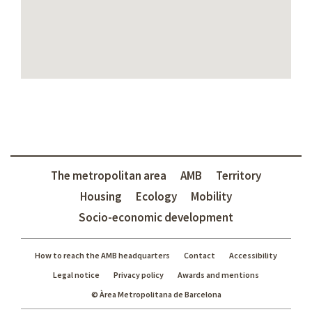
The metropolitan area
AMB
Territory
Housing
Ecology
Mobility
Socio-economic development
How to reach the AMB headquarters
Contact
Accessibility
Legal notice
Privacy policy
Awards and mentions
© Àrea Metropolitana de Barcelona