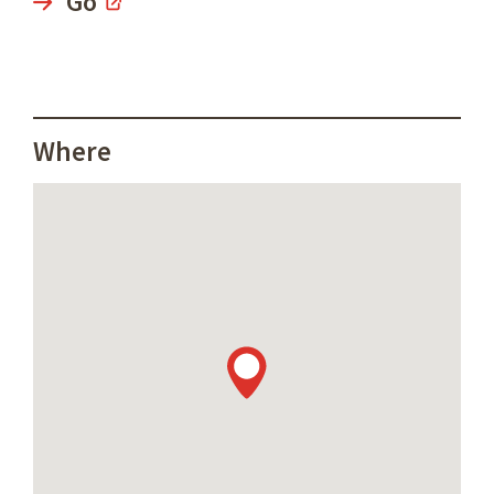
Go
Where