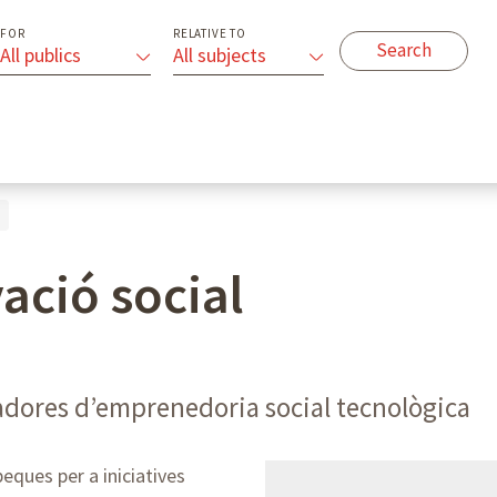
FOR
RELATIVE TO
All publics
All subjects
ació social
vadores d’emprenedoria social tecnològica
eques per a iniciatives