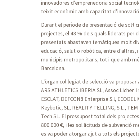
innovadores d’emprenedoria social tecnol
teixit econòmic amb capacitat d’innovaci
Durant el període de presentació de sol·lic
projectes, el 48 % dels quals liderats per 
presentats abastaven temàtiques molt dive
educació, salut o robòtica, entre d’altres, 
municipis metropolitans, tot i que amb m
Barcelona.
L’òrgan col·legiat de selecció va proposar 
ARS ATHLETICS IBERIA SL, Assoc Lichen 
ESCLAT, DEFCON8 Enterprise S.l, ECODELIV
Keybotic, SL, REALITY TELLING, S.L., TEM
Tech SL. El pressupost total dels project
800.000 €, i les sol·licituds de subvenció m
es va poder atorgar ajut a tots els project