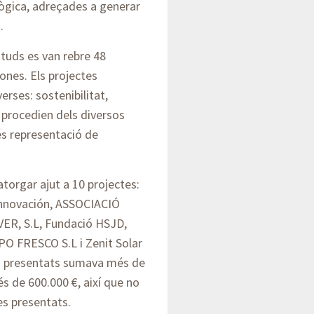
ògica, adreçades a generar
ó.
ituds es van rebre 48
dones. Els projectes
rses: sostenibilitat,
i procedien dels diversos
és representació de
atorgar ajut a 10 projectes:
Innovación, ASSOCIACIÓ
ER, S.L, Fundació HSJD,
PO FRESCO S.L i Zenit Solar
es presentats sumava més de
és de 600.000 €, així que no
es presentats.