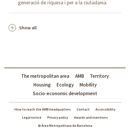
generació de riquesa i per a la ciutadania.
Show all
The metropolitan area
AMB
Territory
Housing
Ecology
Mobility
Socio-economic development
How to reach the AMB headquarters
Contact
Accessibility
Legal notice
Privacy policy
Awards and mentions
© Àrea Metropolitana de Barcelona