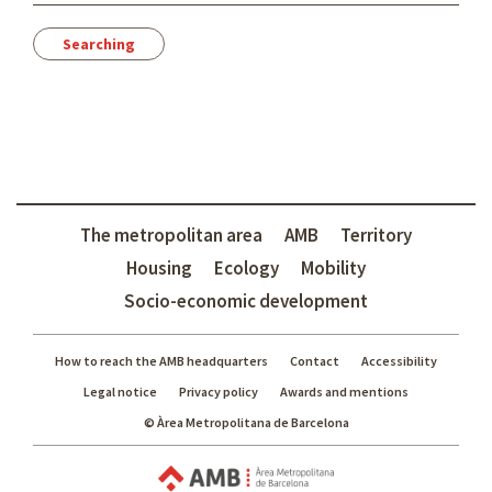
n
e
s
t
i
n
a
t
i
The metropolitan area
AMB
Territory
o
Housing
Ecology
Mobility
n
Socio-economic development
How to reach the AMB headquarters
Contact
Accessibility
Legal notice
Privacy policy
Awards and mentions
© Àrea Metropolitana de Barcelona